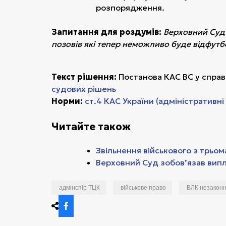
розпорядження.
Запитання для роздумів:
Верховний Суд 
позовів які тепер неможливо буде відфу
Текст рішення:
Постанова КАС ВС у спра
судових рішень
Норми:
ст.4 КАС України (адміністративні
Читайте також
Звільнення військового з трьом
Верховний Суд зобов’язав вип
адмінспір ТЦК
військове право
ВЛК незакон