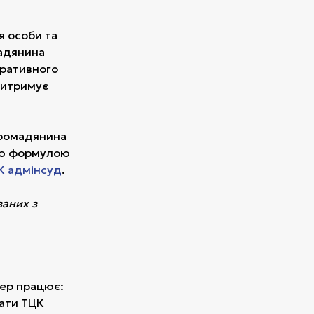
я особи та
мадянина
тративного
 витримує
громадянина
мою формулою
К адмінсуд
.
заних з
пер працює:
зати ТЦК