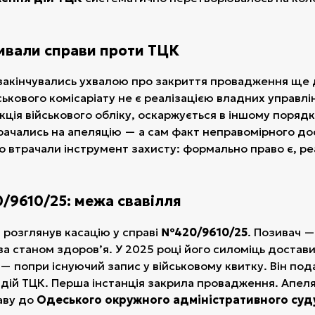
ривали справи проти ТЦК
 закінчувались ухвалою про закриття провадження ще
йськового комісаріату не є реалізацією владних управлі
ція військового обліку, оскаржується в іншому порядк
рачались на апеляцію — а сам факт неправомірного д
 втрачали інструмент захисту: формально право є, р
/9610/25: межа свавілля
розглянув касацію у справі
№420/9610/25
. Позивач —
за станом здоров’я. У 2025 році його силоміць достави
— попри існуючий запис у військовому квитку. Він под
 дій ТЦК. Перша інстанція закрила провадження. Апеля
раву до
Одеського окружного адміністративного суд