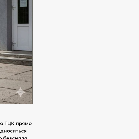
до ТЦК прямо
відноситься
о безсилля.