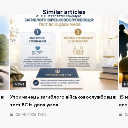
Similar articles
NEWS
N
в:
Утриманець загиблого військовослужбовця:
15 
тест ВС із двох умов
вип
05.08.2026 11:09
0