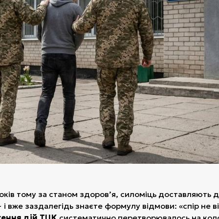
років тому за станом здоров’я, силоміць доставляють 
— і вже заздалегідь знаєте формулу відмови: «спір не 
ення дій ТЦК
систематично перетворювалось на кол