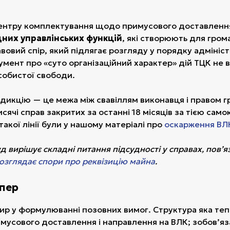
 центру комплектування щодо примусового доставленн
дних управлінських функцій
, які створюють для гро
вовий спір, який підлягає розгляду у порядку адмініс
гумент про «суто організаційний характер» дій ТЦК не
собистої свободи.
сдикцію — це межа між свавіллям виконавця і правом 
сячі справ закритих за останні 18 місяців за тією са
акої лінії були у нашому матеріалі про
оскарження ВЛ
 вирішує складні питання підсудності у справах, пов’я
розглядає спори про реквізицію майна
.
епер
ир у формулюванні позовних вимог. Структура яка те
мусового доставлення і направлення на ВЛК; зобов’я