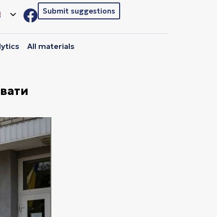
Submit suggestions
ytics
All materials
авати