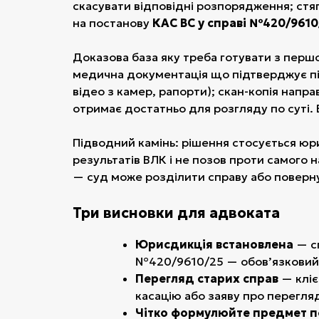
скасувати відповідні розпорядження; стя
на постанову
КАС ВС у справі №420/9610
Доказова база яку треба готувати з першог
медична документація що підтверджує під
відео з камер, рапорти); скан-копія напр
отримає достатньо для розгляду по суті. 
Підводний камінь: рішення стосується юр
результатів ВЛК і не позов проти самого 
— суд може розділити справу або поверну
Три висновки для адвоката
Юрисдикція встановлена
— сп
№420/9610/25 — обов’язковий
Перегляд старих справ
— кліє
касацію або заяву про перегл
Чітко формулюйте предмет п