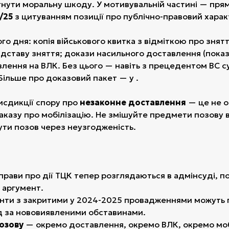
гнути моральну шкоду. У мотивувальній частині — пря
/25
з цитуванням позиції про публічно-правовий харак
о дня: копія військового квитка з відміткою про знятт
ставу зняття; докази насильного доставлення (показа
авлення на ВЛК. Без цього — навіть з прецедентом ВС с
Більше про доказовий пакет — у .
исдикції спору про
незаконне доставлення
— це не 
наказу про мобілізацію. Не змішуйте предмети позову в
ти позов через неузгодженість.
рави про дії ТЦК тепер розглядаються в адмінсуді, п
 аргумент.
нти з закритими у 2024-2025 провадженнями можуть
яд за нововиявленими обставинами.
озову
— окремо доставлення, окремо ВЛК, окремо моб