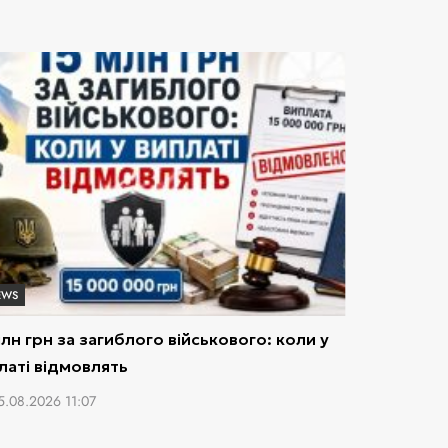
EWS
млн грн за загиблого військового: коли у
латі відмовлять
5.08.2026 11:07