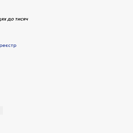
цях до тисяч
реєстр