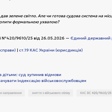
дав зелене світло. Але чи готова судова система на міс
тболити формальною ухвалою?
ві №420/9610/25 від 26.05.2026 —
Єдиний державний 
 справи)
|
ст.19 КАС України (юрисдикція)
а дітьми: суд зупинив відмови
лачувати індексацію військовослужбовцям
не направлення
зняття з військового обліку
КАС ВС 420/9610/25