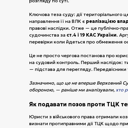
розгляду по суті.
Ключова теза суду: дії територіального
направлення її на ВЛК є
реалізацією вла
правові наслідки. Отже — це публічно-пра
судочинства за
ст.4 і 19 КАС України
. Ар
перевірки коли йдеться про обмеження о
Це не просто чергова постанова про юри
на судовий контроль. Перший наслідок: ти
— підстава для перегляду. Передвісники т
Зазначимо, що це не вперше Верховний Суд
обороною, — раніше ми аналізували,
хто 
Як подавати позов проти ТЦК т
Юристи з військового права отримали коз
визнати протиправними дії ТЦК щодо при