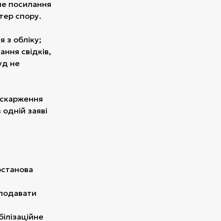
ме посилання
тер спору.
я з обліку;
ння свідків,
уд не
оскарження
 одній заяві
останова
 подавати
ілізаційне