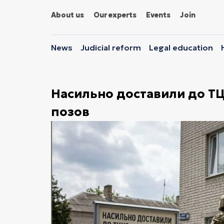
About us
Our experts
Events
Join
News
Judicial reform
Legal education
Насильно доставили до ТЦК
позов