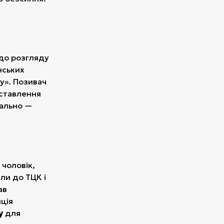
 до розгляду
нських
у». Позивач
оставлення
еально —
 чоловік,
ли до ТЦК і
ав
ція
у
для