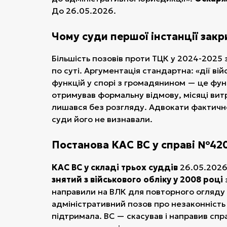
До 26.05.2026.
Чому суди першої інстанції зак
Більшість позовів проти ТЦК у 2024-2025
по суті. Аргументація стандартна: «дії ві
функцій у спорі з громадянином — це функ
отримував формальну відмову, місяці вит
лишався без розгляду. Адвокати фактично
суди його не визнавали.
Постанова КАС ВС у справі №420
КАС ВС у складі трьох суддів
26.05.2026 
знятий з військового обліку у 2008 році
направили на ВЛК для повторного огляду 
адміністративний позов про незаконність
підтримала. ВС — скасував і направив сп