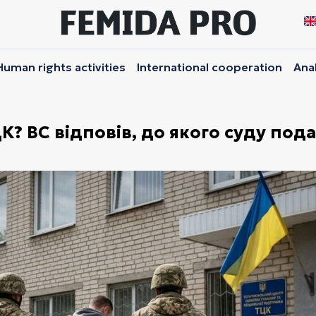
Human rights activities
International cooperation
Anal
? ВС відповів, до якого суду под